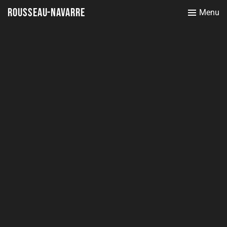
Rousseau-Navarre
Menu
Contexte :
Nous Humains, chasseurs-Cueilleurs
puis : dominateurs, pollueurs,
exterminateurs…, avons largement
contribué par l’industrialisation, « Le
progrès » à l’appauvrissement de la