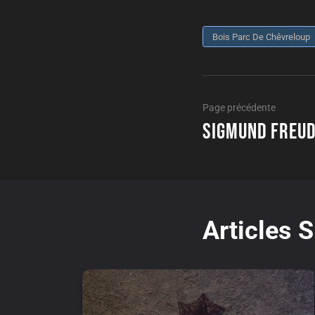
Bois Parc De Chêvreloup
Navigation
Page
Page précédente
précé
Sigmund Freu
de
l’article
Articles S