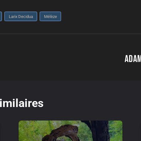
Larix Decidua
Mélèze
dente
d
Adam
imilaires