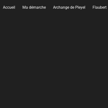
Accueil
Ma démarche
Archange de Pleyel
Flaubert
 septembre 2012
Portfolio
,
Travaux récents