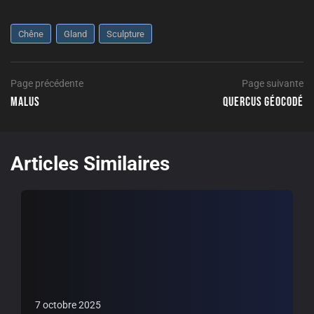
Chêne
Gland
Sculpture
Navigation
Page
Page précédente
Page suivante
précédente
Malus
Quercus géocodé
de
P
l’article
su
Articles Similaires
7 octobre 2025