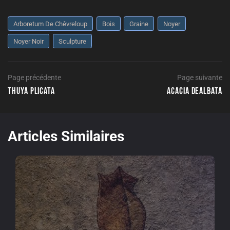
Arboretum De Chêvreloup
Bois
Graine
Noyer
Noyer Noir
Sculpture
Navigation
Page
Page précédente
Page suivante
précédente
Thuya plicata
Acacia dealbata
de
P
l’article
su
Articles Similaires