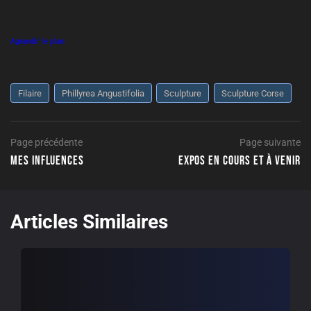
Agrandir le plan
Filaire
Phillyrea Angustifolia
Sculpture
Sculpture Corse
Navigation
Page
Page précédente
Page suivante
précédente
Mes influences
Expos en cours et à venir
de
P
l’article
su
Articles Similaires