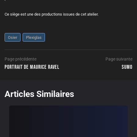
Ce siège est une des productions issues de cet atelier.
Osier
Plexiglas
Navigation
Page
Page précédente
Page suivante
précédente
Portrait de Maurice Ravel
Sumo
de
P
l’article
su
Articles Similaires