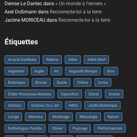
Denise Le Dantec
dans
« Un monde à l’envers »
Axel Doßmann
dans
Reconnecte-toi à la terre
Jacline MORICEAU
dans
Reconnecte-toi à la terre
Étiquettes
Acacia Dealbata
Adama
Arbre
Arbre Mort
Argentine
Argile
Art
Augustin Berque
Bois
Botanique
Bronze
Buste
Chêne
Corse
Didier Rousseau-Navarre
Exposition
Gland
Graine
Graines
Graines De L'art
Hêtre
Jardin Botanique
Lenga
Mimosa
Modelage
Mésologie
Nature
Nothofagus Pumilio
Olivier
Paysage
Performances