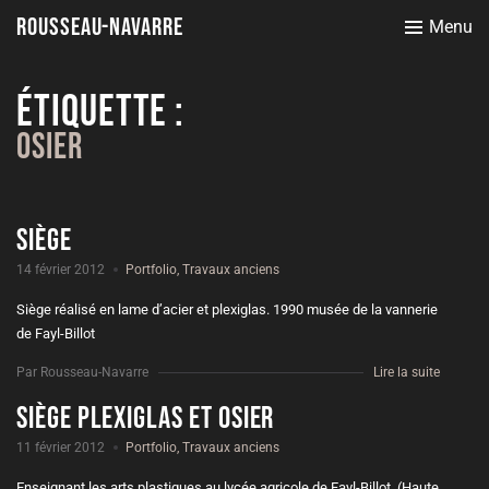
Rousseau-Navarre
Menu
Étiquette :
Osier
Siège
14 février 2012
Portfolio
,
Travaux anciens
Siège réalisé en lame d’acier et plexiglas. 1990 musée de la vannerie
de Fayl-Billot
Par Rousseau-Navarre
Lire la suite
Siège plexiglas et osier
11 février 2012
Portfolio
,
Travaux anciens
Enseignant les arts plastiques au lycée agricole de Fayl-Billot, (Haute