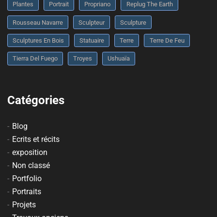
Plantes
Portrait
Propriano
Replug The Earth
Rousseau Navarre
Sculpteur
Sculpture
Sculptures En Bois
Statuaire
Terre
Terre De Feu
Tierra Del Fuego
Troyes
Ushuaïa
Catégories
Blog
Ecrits et récits
exposition
Non classé
Portfolio
Portraits
Projets