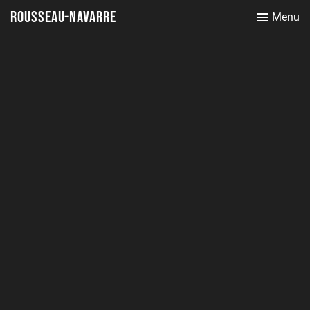
Rousseau-Navarre
Menu
Rousseau-Navarre
14 février 2012
Portfolio
,
Travaux anciens
Siège réalisé en lame d’acier et plexiglas. 1990 musée de la vannerie de
Fayl-Billot