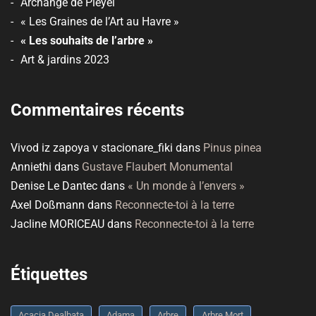
Archange de Pleyel
« Les Graines de l’Art au Havre »
« Les souhaits de l’arbre »
Art & jardins 2023
Commentaires récents
Vivod iz zapoya v stacionare_fiki
dans
Pinus pinea
Anniethi
dans
Gustave Flaubert Monumental
Denise Le Dantec
dans
« Un monde à l’envers »
Axel Doßmann
dans
Reconnecte-toi à la terre
Jacline MORICEAU
dans
Reconnecte-toi à la terre
Étiquettes
Acacia Dealbata
Adama
Arbre
Arbre Mort