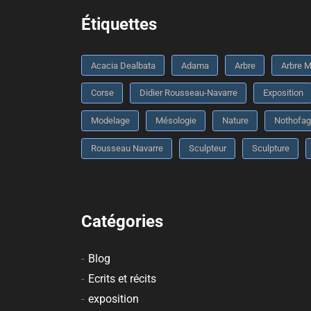
Étiquettes
Acacia Dealbata
Adama
Arbre
Arbre M
Corse
Didier Rousseau-Navarre
Exposition
Modelage
Mésologie
Nature
Nothofag
Rousseau Navarre
Sculpteur
Sculpture
Catégories
Blog
Ecrits et récits
exposition