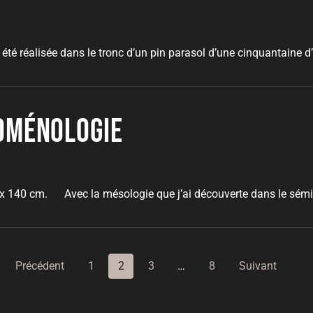
s
été réalisée dans le tronc d’un pin parasol d’une cinquantaine d’
noménologie
s
 140 cm. Avec la mésologie que j’ai découverte dans le séminai
Pagination
Précédent
1
2
3
…
8
Suivant
des