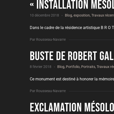
« Installation méso
10 décembre 2018
Blog
,
exposition
,
Travaux récen
Dans le cadre de la résidence artistique B R O T 
Par Rousseau-Navarre
Buste de Robert Gal
8 février 2018
Blog
,
Portfolio
,
Portraits
,
Travaux ré
Ce monument est destiné à honorer la mémoire d
Par Rousseau-Navarre
Exclamation mésolog