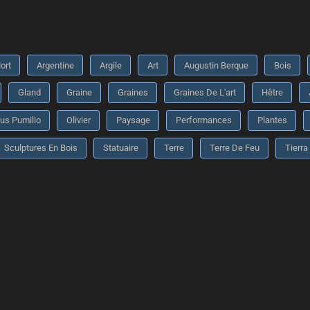
ort
Argentine
Argile
Art
Augustin Berque
Bois
Gland
Graine
Graines
Graines De L'art
Hêtre
us Pumilio
Olivier
Paysage
Performances
Plantes
Sculptures En Bois
Statuaire
Terre
Terre De Feu
Tierra