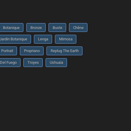
Botanique
Bronze
Buste
Chêne
Jardin Botanique
Lenga
Mimosa
Portrait
Propriano
Replug The Earth
 Del Fuego
Troyes
Ushuaïa