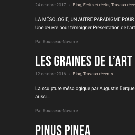
24 octobre 2017
Blog
,
Ecrits et récits
,
Travaux réc
LA MÉSOLOGIE, UN AUTRE PARADIGME POUR L’
Une œuvre pour témoigner Présentation de l’arti
Par Rousseau-Navarre
Les graines de l’art
12 octobre 2016
Blog
,
Travaux récents
La sculpture mésologique par Augustin Berque Le
aussi...
Par Rousseau-Navarre
Pinus pinea