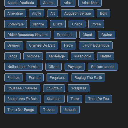
Acacia Dealbata
Adama
Arbre
Arbre Mort
Argentine
Argile
Art
Augustin Berque
Bois
Botanique
Bronze
Buste
Chêne
Corse
Didier Rousseau-Navarre
Exposition
Gland
Graine
Graines
Graines De L'art
Hêtre
Jardin Botanique
Lenga
Mimosa
Modelage
Mésologie
Nature
Nothofagus Pumilio
Olivier
Paysage
Performances
Plantes
Portrait
Propriano
Replug The Earth
Rousseau Navarre
Sculpteur
Sculpture
Sculptures En Bois
Statuaire
Terre
Terre De Feu
Tierra Del Fuego
Troyes
Ushuaïa