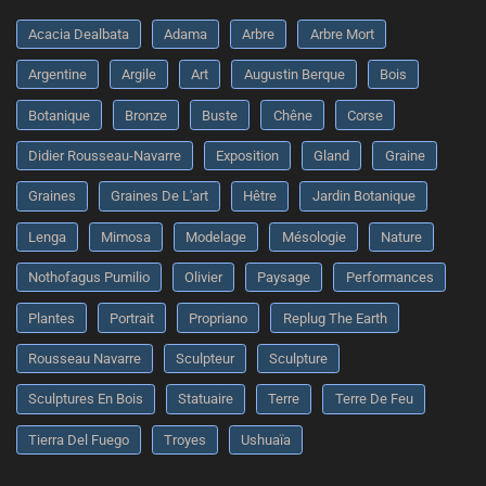
Acacia Dealbata
Adama
Arbre
Arbre Mort
Argentine
Argile
Art
Augustin Berque
Bois
Botanique
Bronze
Buste
Chêne
Corse
Didier Rousseau-Navarre
Exposition
Gland
Graine
Graines
Graines De L'art
Hêtre
Jardin Botanique
Lenga
Mimosa
Modelage
Mésologie
Nature
Nothofagus Pumilio
Olivier
Paysage
Performances
Plantes
Portrait
Propriano
Replug The Earth
Rousseau Navarre
Sculpteur
Sculpture
Sculptures En Bois
Statuaire
Terre
Terre De Feu
Tierra Del Fuego
Troyes
Ushuaïa