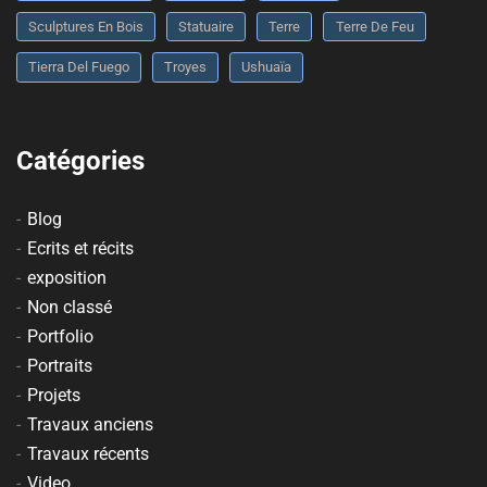
Sculptures En Bois
Statuaire
Terre
Terre De Feu
Tierra Del Fuego
Troyes
Ushuaïa
Catégories
Blog
Ecrits et récits
exposition
Non classé
Portfolio
Portraits
Projets
Travaux anciens
Travaux récents
Video