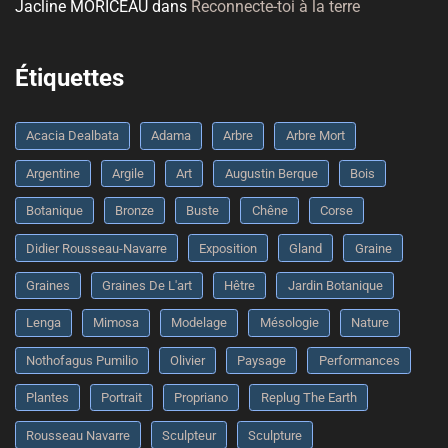
Jacline MORICEAU
dans
Reconnecte-toi à la terre
Étiquettes
Acacia Dealbata
Adama
Arbre
Arbre Mort
Argentine
Argile
Art
Augustin Berque
Bois
Botanique
Bronze
Buste
Chêne
Corse
Didier Rousseau-Navarre
Exposition
Gland
Graine
Graines
Graines De L'art
Hêtre
Jardin Botanique
Lenga
Mimosa
Modelage
Mésologie
Nature
Nothofagus Pumilio
Olivier
Paysage
Performances
Plantes
Portrait
Propriano
Replug The Earth
Rousseau Navarre
Sculpteur
Sculpture