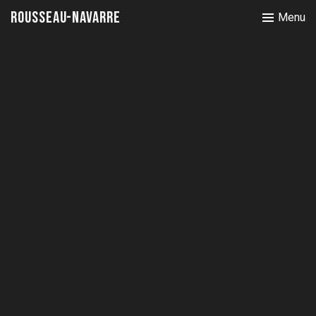
Rousseau-Navarre
Menu
Quercus Suber
Quercus suber
10 septembre 2012
Portfolio
,
Travaux récents
Un chêne liège fraîchement coupé sur le bord de la route, on
l’appelle Leccia suvarina en Corse. des tronçons étaient là à
m’attendre . c’était...
Par Rousseau-Navarre
Lire la suite
Articles récents