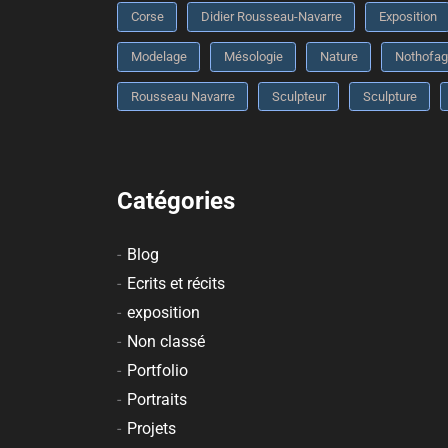
Corse
Didier Rousseau-Navarre
Exposition
Modelage
Mésologie
Nature
Nothofag
Rousseau Navarre
Sculpteur
Sculpture
Catégories
Blog
Ecrits et récits
exposition
Non classé
Portfolio
Portraits
Projets