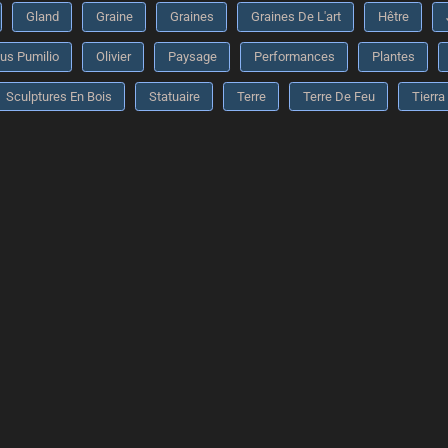
Gland
Graine
Graines
Graines De L'art
Hêtre
us Pumilio
Olivier
Paysage
Performances
Plantes
Sculptures En Bois
Statuaire
Terre
Terre De Feu
Tierra