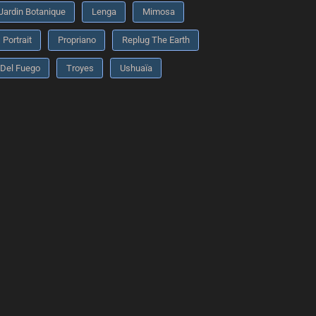
Jardin Botanique
Lenga
Mimosa
Portrait
Propriano
Replug The Earth
 Del Fuego
Troyes
Ushuaïa