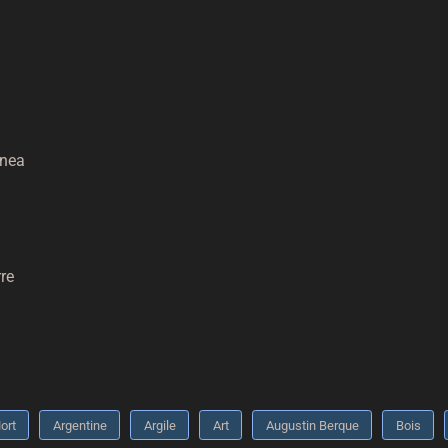
inea
»
rre
ort
Argentine
Argile
Art
Augustin Berque
Bois