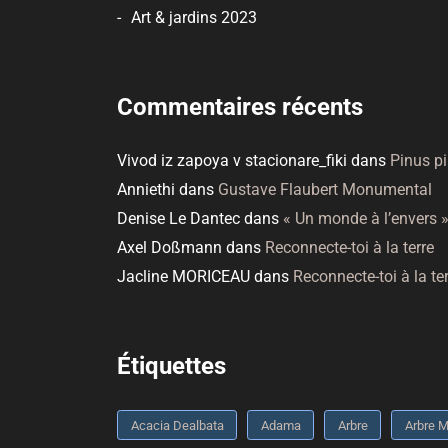
Art & jardins 2023
Commentaires récents
Vivod iz zapoya v stacionare_fiki
dans
Pinus p
Anniethi
dans
Gustave Flaubert Monumental
Denise Le Dantec
dans
« Un monde à l’envers 
Axel Doßmann
dans
Reconnecte-toi à la terre
Jacline MORICEAU
dans
Reconnecte-toi à la te
Étiquettes
Acacia Dealbata
Adama
Arbre
Arbre M