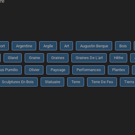
rre
ort
Argentine
Argile
Art
Augustin Berque
Bois
Gland
Graine
Graines
Graines De L'art
Hêtre
us Pumilio
Olivier
Paysage
Performances
Plantes
Sculptures En Bois
Statuaire
Terre
Terre De Feu
Tierra