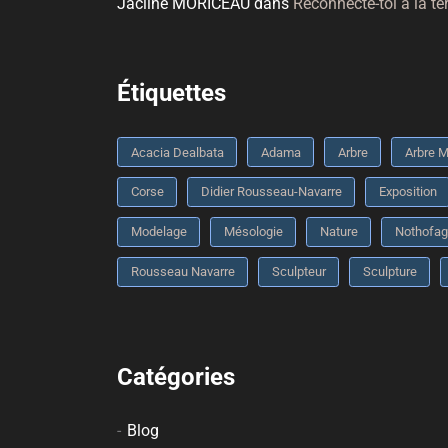
Jacline MORICEAU
dans
Reconnecte-toi à la te
Étiquettes
Acacia Dealbata
Adama
Arbre
Arbre M
Corse
Didier Rousseau-Navarre
Exposition
Modelage
Mésologie
Nature
Nothofag
Rousseau Navarre
Sculpteur
Sculpture
Catégories
Blog