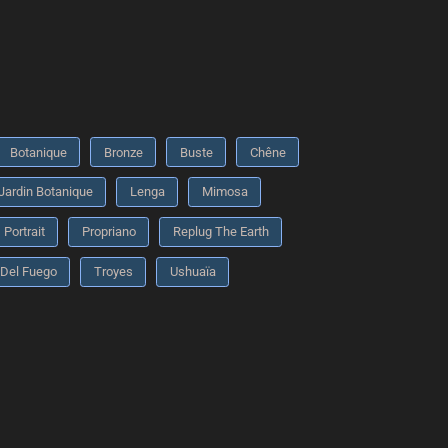
Botanique
Bronze
Buste
Chêne
Jardin Botanique
Lenga
Mimosa
Portrait
Propriano
Replug The Earth
 Del Fuego
Troyes
Ushuaïa