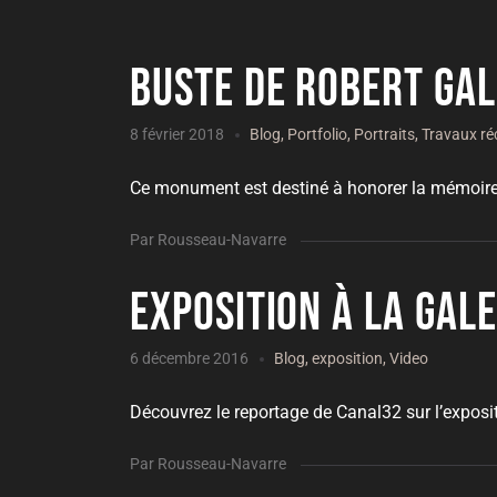
Buste de Robert Gal
8 février 2018
Blog
,
Portfolio
,
Portraits
,
Travaux ré
Ce monument est destiné à honorer la mémoire d
Par Rousseau-Navarre
Exposition à la gal
6 décembre 2016
Blog
,
exposition
,
Video
Découvrez le reportage de Canal32 sur l’exposit
Par Rousseau-Navarre