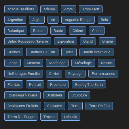
Acacia Dealbata
Adama
Arbre
Arbre Mort
Argentine
Argile
Art
Augustin Berque
Bois
Botanique
Bronze
Buste
Chêne
Corse
Didier Rousseau-Navarre
Exposition
Gland
Graine
Graines
Graines De L'art
Hêtre
Jardin Botanique
Lenga
Mimosa
Modelage
Mésologie
Nature
Nothofagus Pumilio
Olivier
Paysage
Performances
Plantes
Portrait
Propriano
Replug The Earth
Rousseau Navarre
Sculpteur
Sculpture
Sculptures En Bois
Statuaire
Terre
Terre De Feu
Tierra Del Fuego
Troyes
Ushuaïa